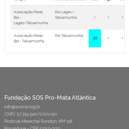
Associação Peixe
Rio Lages /
•
•
•
Boi -
Tatuamunha
Lages/Tatuamunha
Associação Peixe
Rio Tatuamunha
•
•
36
Boi - Tatuamunha
Fundação SOS Pro-Mata Atlântica
info@sosma.org.br
CNPJ: 57.354.540/0001-90
Rodovia Marechal Rondon, KM 118
Porunduva - CEP 13312-000