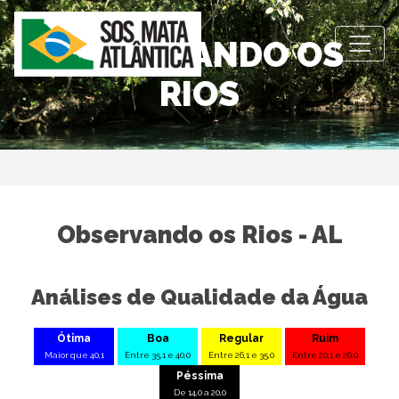
OBSERVANDO OS
RIOS
Observando os Rios - AL
Análises de Qualidade da Água
Ótima
Boa
Regular
Ruim
Maior que 40,1
Entre 35,1 e 40,0
Entre 26,1 e 35,0
Entre 20,1 e 26,0
Péssima
De 14,0 a 20,0