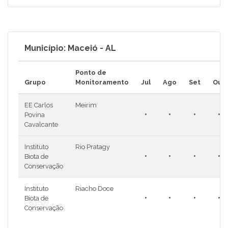
Município: Maceió - AL
Ponto de
Grupo
Monitoramento
Jul
Ago
Set
Out
EE Carlos
Meirim
•
•
•
•
Povina
Cavalcante
Instituto
Rio Pratagy
•
•
•
•
Biota de
Conservação
Instituto
Riacho Doce
•
•
•
•
Biota de
Conservação