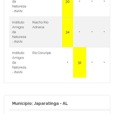
•
•
•
da
30
Natureza
- INAN
Instituto
Riacho Rio
Amigos
Adriana
•
•
•
da
34
Natureza
- INAN
Instituto
Rio Coruripe
Amigos
•
•
•
da
32
Natureza
- INAN
Município: Japaratinga - AL