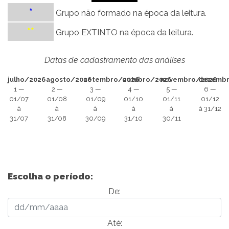
*
Grupo não formado na época da leitura.
**
Grupo EXTINTO na época da leitura.
Datas de cadastramento das análises
julho/2026
agosto/2026
setembro/2026
outubro/2026
novembro/2026
dezemb
1 —
2 —
3 —
4 —
5 —
6 —
01/07
01/08
01/09
01/10
01/11
01/12
à
à
à
à
à
à 31/12
31/07
31/08
30/09
31/10
30/11
Escolha o período:
De:
Até: