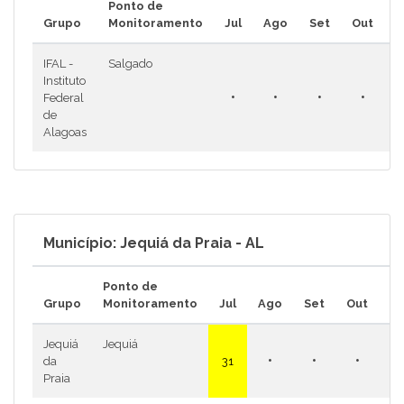
Ponto de
Grupo
Monitoramento
Jul
Ago
Set
Out
N
IFAL -
Salgado
Instituto
•
•
•
•
Federal
de
Alagoas
Município: Jequiá da Praia - AL
Ponto de
Grupo
Monitoramento
Jul
Ago
Set
Out
N
Jequiá
Jequiá
•
•
•
•
da
31
Praia