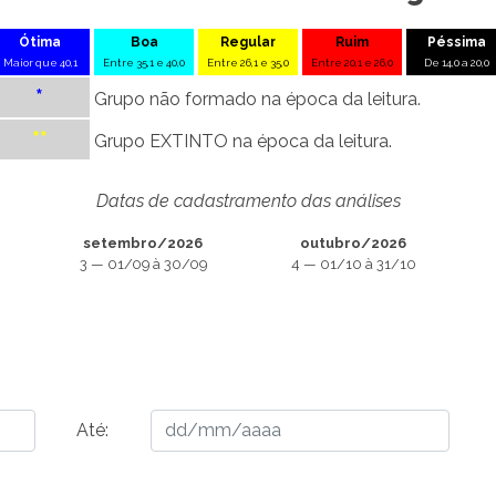
Ótima
Boa
Regular
Ruim
Péssima
Maior que 40,1
Entre 35,1 e 40,0
Entre 26,1 e 35,0
Entre 20,1 e 26,0
De 14,0 a 20,0
*
Grupo não formado na época da leitura.
**
Grupo EXTINTO na época da leitura.
Datas de cadastramento das análises
setembro/2026
outubro/2026
3 — 01/09 à 30/09
4 — 01/10 à 31/10
Até: