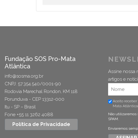
Fundação SOS Pro-Mata
NEWSL
Atlântica
Assine nossa n
info@sosma.org.br
artigos e notíci
CNPJ: 57.354.540/0001-90
Rodovia Marechal Rondon, KM 118
Porunduva - CEP 13312-000
Aceito receber
Mata Atlântica
Itu - SP – Brasil
Fone +55 11 3262 4088
Não utilizaremos 
SPAM.
Política de Privacidade
Enviaremos sempre