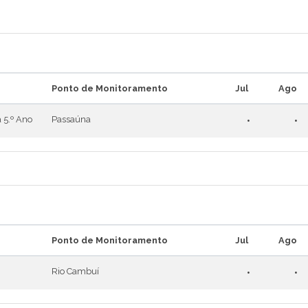
Ponto de Monitoramento
Jul
Ago
 5.º Ano
Passaúna
•
•
Ponto de Monitoramento
Jul
Ago
Rio Cambuí
•
•