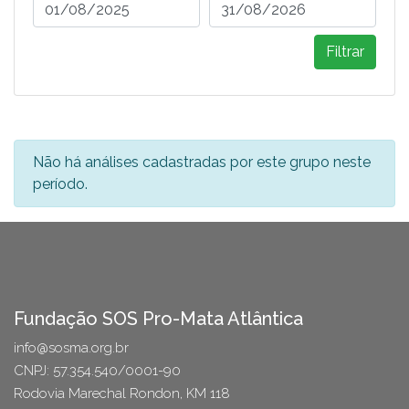
Filtrar
Não há análises cadastradas por este grupo neste
período.
Fundação SOS Pro-Mata Atlântica
info@sosma.org.br
CNPJ: 57.354.540/0001-90
Rodovia Marechal Rondon, KM 118