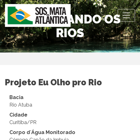
OBSERVANDO OS
RIOS
Projeto Eu Olho pro Rio
Bacia
Rio Atuba
Cidade
Curitiba/PR
Corpo d´Água Monitorado
Córrego Capão da Imbuia