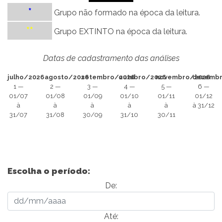
*
Grupo não formado na época da leitura.
**
Grupo EXTINTO na época da leitura.
Datas de cadastramento das análises
julho/2026
agosto/2026
setembro/2026
outubro/2026
novembro/2026
dezemb
1 —
2 —
3 —
4 —
5 —
6 —
01/07
01/08
01/09
01/10
01/11
01/12
à
à
à
à
à
à 31/12
31/07
31/08
30/09
31/10
30/11
Escolha o período:
De:
Até: