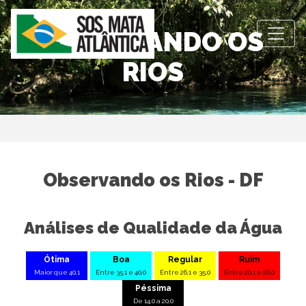
OBSERVANDO OS
RIOS
Observando os Rios - DF
Análises de Qualidade da Água
Ótima
Boa
Regular
Ruim
Maior que 40,1
Entre 35,1 e 40,0
Entre 26,1 e 35,0
Entre 20,1 e 26,0
Péssima
De 14,0 a 20,0