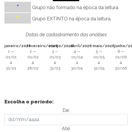
*
Grupo não formado na época da leitura.
**
Grupo EXTINTO na época da leitura.
Datas de cadastramento das análises
janeiro/2026
fevereiro/2026
março/2026
abril/2026
maio/2026
junho/2
1 —
2 —
3 —
4 —
5 —
6 —
01/01
01/02
01/03
01/04
01/05
01/06
à
à
à
à
à
à
31/01
28/02
31/03
30/04
31/05
30/06
Escolha o período:
De:
Até: