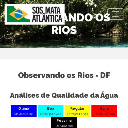
OBSERVANDO OS
RIOS
Observando os Rios - DF
Análises de Qualidade da Água
Ótima
Boa
Regular
Ruim
Maior que 40,1
Entre 35,1 e 40,0
Entre 26,1 e 35,0
Entre 20,1 e 26,0
Péssima
De 14,0 a 20,0