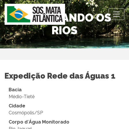
OBSERVANDO OS
RIOS
Expedição Rede das Águas 1
Bacia
Médio-Tietê
Cidade
Cosmópolis/SP
Corpo d´Água Monitorado
Rio Jaguari