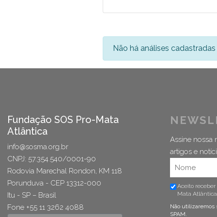
Não há análises cadastradas 
Fundação SOS Pro-Mata
NEWSL
Atlântica
Assine nossa n
info@sosma.org.br
artigos e notíci
CNPJ: 57.354.540/0001-90
Rodovia Marechal Rondon, KM 118
Porunduva - CEP 13312-000
Aceito receber
Mata Atlântica
Itu - SP – Brasil
Fone +55 11 3262 4088
Não utilizaremos 
SPAM.