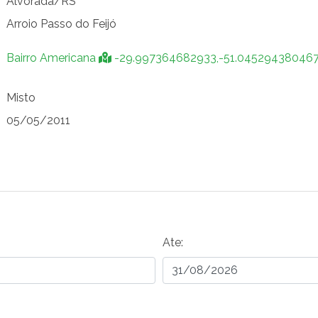
Alvorada/RS
Arroio Passo do Feijó
Bairro Americana
-29.997364682933,-51.04529438046
Misto
05/05/2011
Ate: