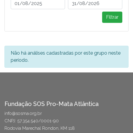
Filtrar
Não há análises cadastradas por este grupo neste
período.
Fundação SOS Pro-Mata Atlântica
info@sosma.org.br
CNPJ: 57.354.540/0001-90
Rodovia Marechal Rondon, KM 118