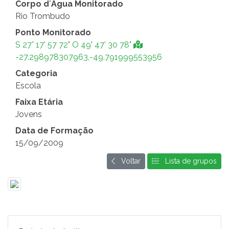
Corpo d´Água Monitorado
Rio Trombudo
Ponto Monitorado
S 27° 17' 57 72" O 49° 47' 30 78"
-27.298978307963,-49.791999553956
Categoria
Escola
Faixa Etária
Jovens
Data de Formação
15/09/2009
Voltar
Lista de grupos