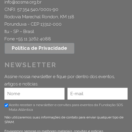
info@sosma.org.br
CNPJ: 57.354.540/0001-90
Rodovia Marechal Rondon, KM 118
Porunduva - CEP 13312-000
Itu - SP – Brasil
Fone +55 11 3262 4088
Política de Privacidade
NEWSLETTER
Assine nossa newsletter e fique por dentro dos eventos,
artigos e notícias.
Aceito receber a newsletter e convites para eventos da Fundação SOS
Mata Atlântica
Não utilizaremos suas informações de contato para enviar qualquer tipo de
SPAM.
Enviaremos sempre os melhores materiais, convites e notícias