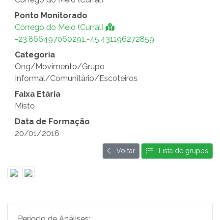
Ponto Monitorado
Córrego do Meio (Curral)
-23.866497060291,-45.431196272859
Categoria
Ong/Movimento/Grupo
Informal/Comunitário/Escoteiros
Faixa Etária
Misto
Data de Formação
20/01/2016
Voltar
Lista de grupos
Período de Análises: