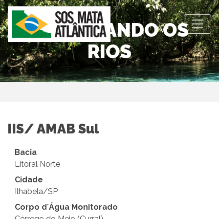
OBSERVANDO OS
RIOS
IIS/ AMAB Sul
Bacia
Litoral Norte
Cidade
Ilhabela/SP
Corpo d´Água Monitorado
Córrego do Meio (Curral)