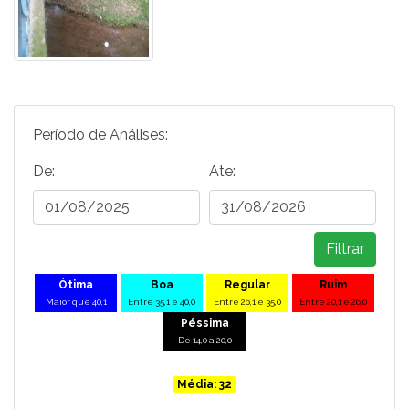
Período de Análises:
De:
Ate:
Filtrar
Ótima
Boa
Regular
Ruim
Maior que 40,1
Entre 35,1 e 40,0
Entre 26,1 e 35,0
Entre 20,1 e 26,0
Péssima
De 14,0 a 20,0
Média: 32