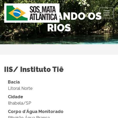
OBSERVANDO OS
RIOS
IIS/ Instituto Tiê
Bacia
Litoral Norte
Cidade
Ilhabela/SP
Corpo d´Água Monitorado
Ribeirão Água Branca