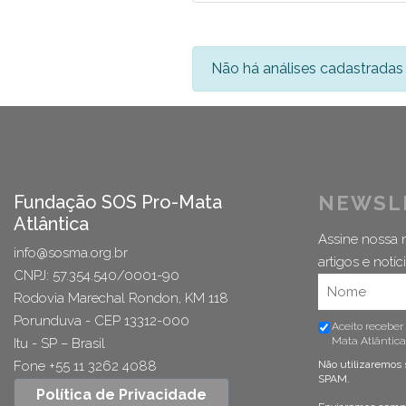
Não há análises cadastradas 
Fundação SOS Pro-Mata
NEWSL
Atlântica
Assine nossa n
info@sosma.org.br
artigos e notíci
CNPJ: 57.354.540/0001-90
Rodovia Marechal Rondon, KM 118
Porunduva - CEP 13312-000
Aceito receber
Mata Atlântica
Itu - SP – Brasil
Fone +55 11 3262 4088
Não utilizaremos 
SPAM.
Política de Privacidade