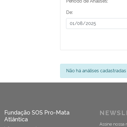
Período de Análises:
De:
Não há análises cadastradas 
Fundação SOS Pro-Mata
NEWSL
Atlântica
Assine nossa n