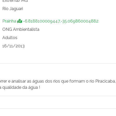
Extrema/MG
Rio Jaguari
Prainha
-6.8188100009447,-35.069860004882
ONG Ambientalista
Adultos
16/11/2013
rer e analisar as águas dos rios que formam o rio Piracicab
a qualidade da água !