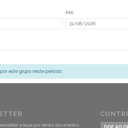
Ate:
por este grupo neste período.
ETTER
CONTR
ewsletter e fique por dentro dos eventos,
DOE AO 