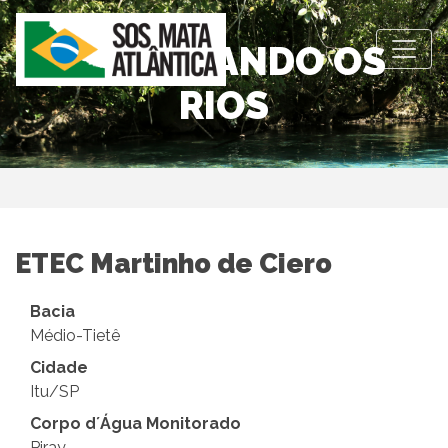
OBSERVANDO OS
RIOS
ETEC Martinho de Ciero
Bacia
Médio-Tietê
Cidade
Itu/SP
Corpo d´Água Monitorado
Piray