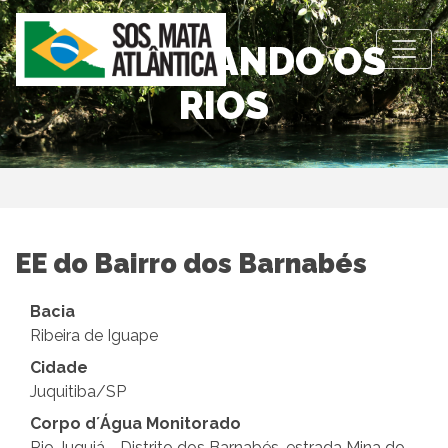
OBSERVANDO OS
RIOS
EE do Bairro dos Barnabés
Bacia
Ribeira de Iguape
Cidade
Juquitiba/SP
Corpo d´Água Monitorado
Rio Juquiá - Distrito dos Barnabés, estrada Mina do