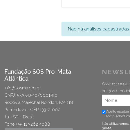
Não há análises cadastradas 
Fundação SOS Pro-Mata
NEWSL
Atlântica
Assine nossa n
info@sosma.org.br
artigos e notíci
CNPJ: 57.354.540/0001-90
Rodovia Marechal Rondon, KM 118
Porunduva - CEP 13312-000
Aceito receber
Mata Atlântica
Itu - SP – Brasil
Fone +55 11 3262 4088
Não utilizaremos 
SPAM.