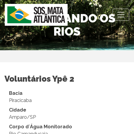
OBSERVANDO OS
RIOS
Voluntários Ypê 2
Bacia
Piracicaba
Cidade
Amparo/SP
Corpo d´Água Monitorado
Rio Camanducaia