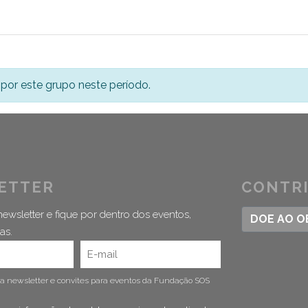
por este grupo neste período.
ETTER
CONTR
ewsletter e fique por dentro dos eventos,
DOE AO 
as.
 a newsletter e convites para eventos da Fundação SOS