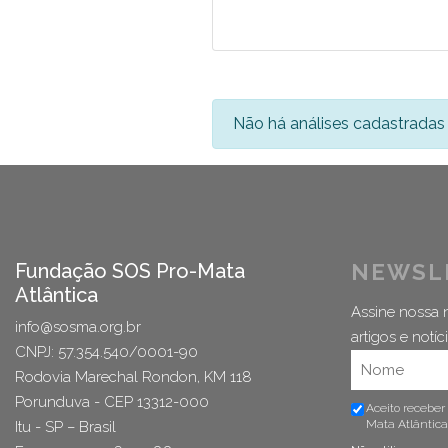
Não há análises cadastradas 
Fundação SOS Pro-Mata
NEWSL
Atlântica
Assine nossa n
info@sosma.org.br
artigos e notíci
CNPJ: 57.354.540/0001-90
Rodovia Marechal Rondon, KM 118
Porunduva - CEP 13312-000
Aceito receber
Mata Atlântica
Itu - SP – Brasil