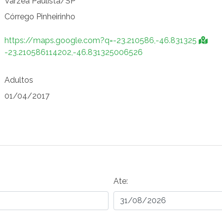
Várzea Paulista/SP
Córrego Pinheirinho
https://maps.google.com?q=-23.210586,-46.831325
-23.210586114202,-46.831325006526
Adultos
01/04/2017
Ate: