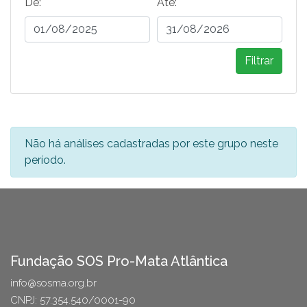
De:
Ate:
Filtrar
Não há análises cadastradas por este grupo neste
período.
Fundação SOS Pro-Mata Atlântica
info@sosma.org.br
CNPJ: 57.354.540/0001-90