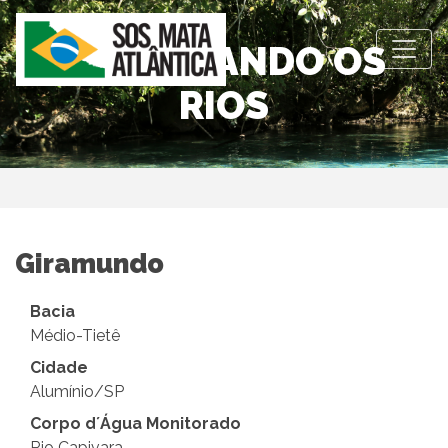
OBSERVANDO OS
RIOS
Giramundo
Bacia
Médio-Tietê
Cidade
Alumínio/SP
Corpo d´Água Monitorado
Rio Capivara