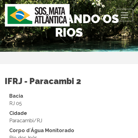
OBSERVANDO OS
RIOS
IFRJ - Paracambi 2
Bacia
RJ 05
Cidade
Paracambi/RJ
Corpo d´Água Monitorado
Rio dos Ipês