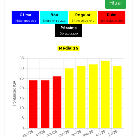
Filtrar
Ótima
Boa
Regular
Ruim
Maior que 40,1
Entre 35,1 e 40,0
Entre 26,1 e 35,0
Entre 20,1 e 26,0
Péssima
De 14,0 a 20,0
Média: 29