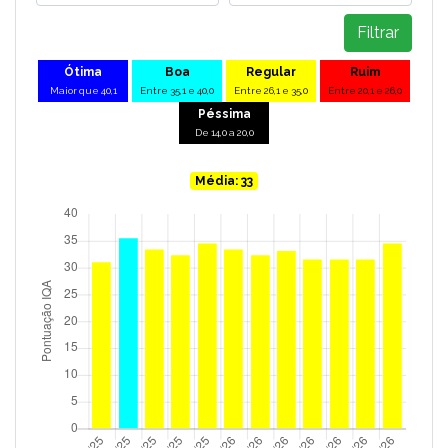
Filtrar
Ótima
Boa
Regular
Ruim
Maior que 40,1
Entre 35,1 e 40,0
Entre 26,1 e 35,0
Entre 20,1 e 26,0
Péssima
De 14,0 a 20,0
Média: 33