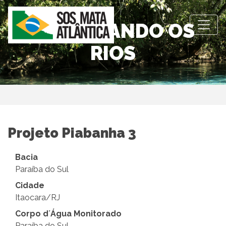
OBSERVANDO OS
RIOS
Projeto Piabanha 3
Bacia
Paraíba do Sul
Cidade
Itaocara/RJ
Corpo d´Água Monitorado
Paraíba do Sul