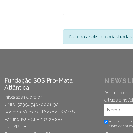
Não há análises cadastradas 
Fundação SOS Pro-Mata
NEWSL
Atlântica
Assine nossa n
info@sosma.org.br
artigos e notíci
CNPJ: 57.354.540/0001-90
Rodovia Marechal Rondon, KM 118
Porunduva - CEP 13312-000
Aceito receber
Mata Atlântica
Itu - SP – Brasil