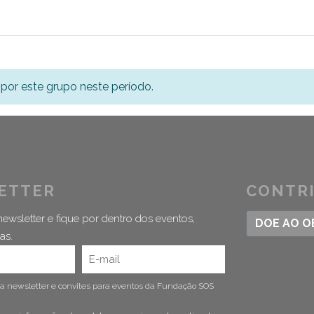
por este grupo neste período.
ETTER
CONTR
ewsletter e fique por dentro dos eventos,
DOE AO 
as.
 a newsletter e convites para eventos da Fundação SOS