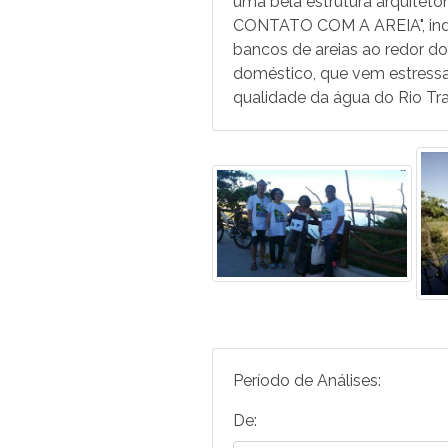
uma bela estrutura arquitetô
CONTATO COM A AREIA", indic
bancos de areias ao redor d
doméstico, que vem estressa
qualidade da água do Rio Tr
Período de Análises:
De: