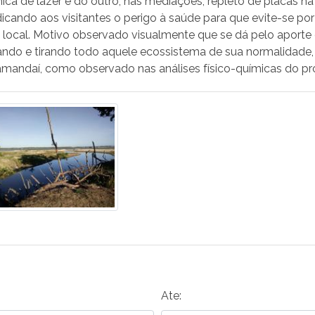
nica de lazer e do outro, nas mediações, repleto de placas n
ando aos visitantes o perigo à saúde para que evite-se po
o local. Motivo observado visualmente que se dá pelo aport
ndo e tirando todo aquele ecossistema de sua normalidade,
amandaí, como observado nas análises físico-químicas do pr
Ate: