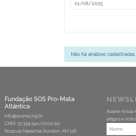
Não há análises cadastradas 
Fundação SOS Pro-Mata
NEWSL
Atlântica
Assine nossa n
info@sosma.org.br
artigos e notíci
CNPJ: 57.354.540/0001-90
Rodovia Marechal Rondon, KM 118