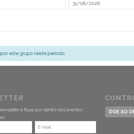
por este grupo neste período.
ETTER
CONTR
ewsletter e fique por dentro dos eventos,
DOE AO 
as.