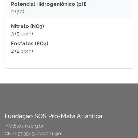
Potencial Hidrogeniônico (pH)
2 (7.2)
Nitrato (NO3)
3 (5 ppm)
Fosfatos (PO4)
2 (2 ppm)
Fundação SOS Pro-Mata Atlântica
info@sosma.org.br
CNPJ: 57.354.540/0001-90