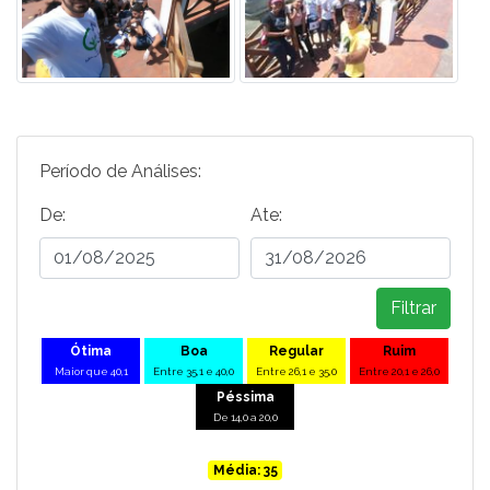
Período de Análises:
De:
Ate:
Filtrar
Ótima
Boa
Regular
Ruim
Maior que 40,1
Entre 35,1 e 40,0
Entre 26,1 e 35,0
Entre 20,1 e 26,0
Péssima
De 14,0 a 20,0
Média: 35