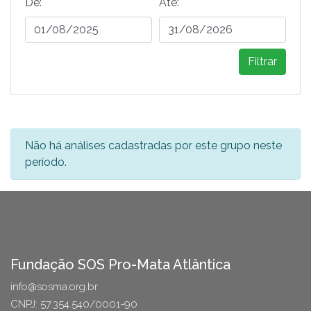
De:
Ate:
Filtrar
Não há análises cadastradas por este grupo neste
período.
Fundação SOS Pro-Mata Atlântica
info@sosma.org.br
CNPJ: 57.354.540/0001-90