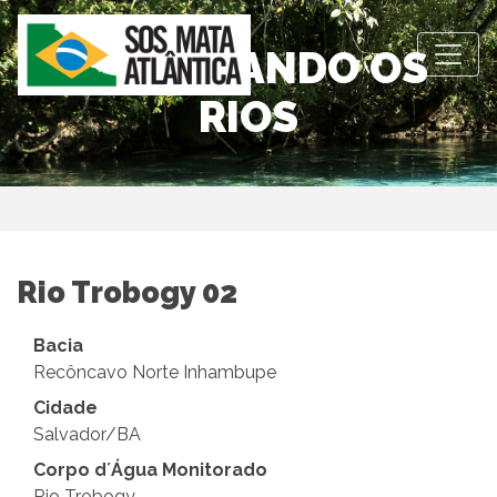
OBSERVANDO OS
RIOS
Rio Trobogy 02
Bacia
Recôncavo Norte Inhambupe
Cidade
Salvador/BA
Corpo d´Água Monitorado
Rio Trobogy