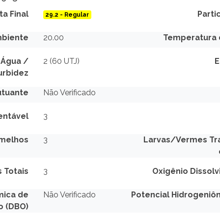
ta Final
Parti
29.2 - Regular
biente
20.00
Temperatura 
 Água /
2 (60 UTJ)
E
urbidez
utuante
Não Verificado
entável
3
rmelhos
3
Larvas/Vermes Tra
 Totais
3
Oxigênio Dissolv
mica de
Não Verificado
Potencial Hidrogeniôn
o (DBO)