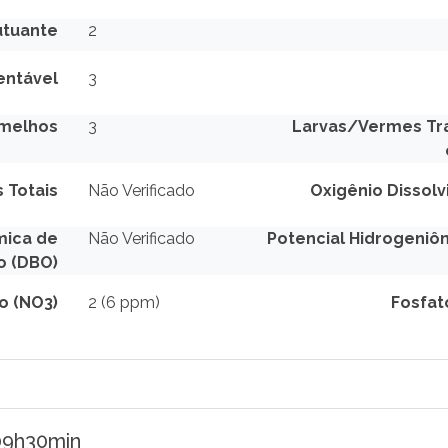
utuante
2
entável
3
rmelhos
3
Larvas/Vermes Tra
 Totais
Não Verificado
Oxigênio Dissolv
mica de
Não Verificado
Potencial Hidrogeniôn
o (DBO)
to (NO3)
2 (6 ppm)
Fosfat
 09h30min