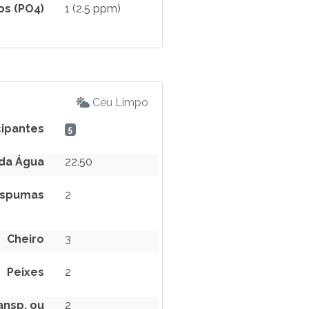
os (PO4)
1 (2.5 ppm)
Céu Limpo
cipantes
5
da Água
22.50
spumas
2
Cheiro
3
Peixes
2
nsp. ou
2