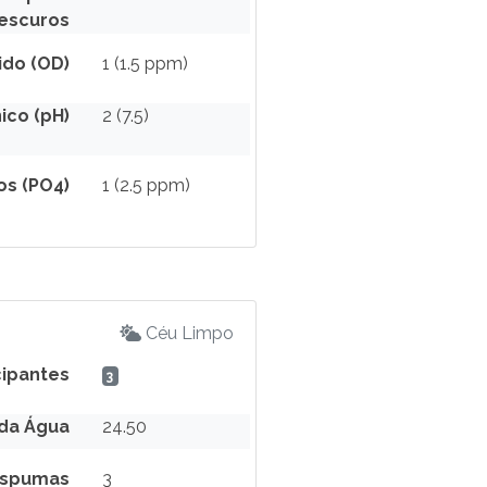
escuros
ido (OD)
1 (1.5 ppm)
ico (pH)
2 (7.5)
os (PO4)
1 (2.5 ppm)
Céu Limpo
cipantes
3
da Água
24.50
spumas
3