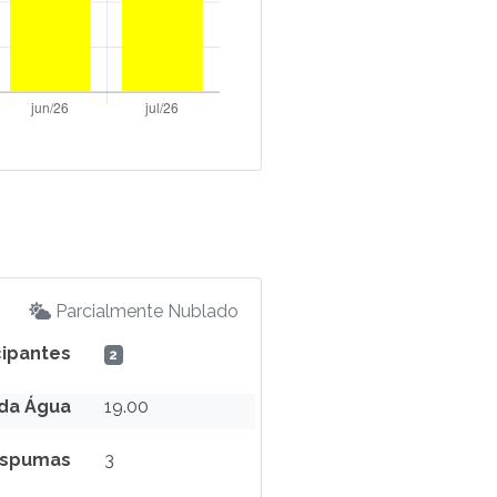
Parcialmente Nublado
cipantes
2
da Água
19.00
spumas
3