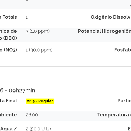
 Totais
1
Oxigênio Dissolv
mica de
3 (1.0 ppm)
Potencial Hidrogeniôn
o (DBO)
to (NO3)
1 (30.0 ppm)
Fosfat
26 - 09h27min
ta Final
Parti
26.9 - Regular
biente
26.00
Temperatura 
 Água /
2 (50.0 UTJ)
E