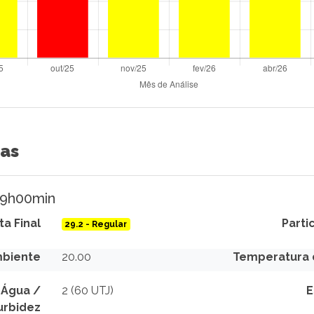
das
 09h00min
ta Final
Parti
29.2 - Regular
biente
20.00
Temperatura 
 Água /
2 (60 UTJ)
E
urbidez