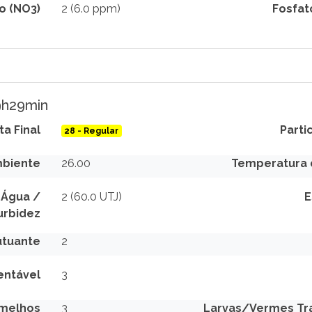
to (NO3)
2 (6.0 ppm)
Fosfat
09h29min
ta Final
Parti
28 - Regular
biente
26.00
Temperatura 
 Água /
2 (60.0 UTJ)
E
urbidez
utuante
2
entável
3
rmelhos
3
Larvas/Vermes Tra