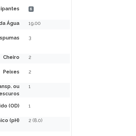
cipantes
6
da Água
19.00
spumas
3
Cheiro
2
Peixes
2
nsp. ou
1
escuros
ido (OD)
1
ico (pH)
2 (8.0)