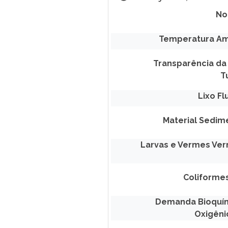
No
Temperatura Am
Transparência da
T
Lixo Fl
Material Sedim
Larvas e Vermes Ve
Coliformes
Demanda Bioquí
Oxigêni