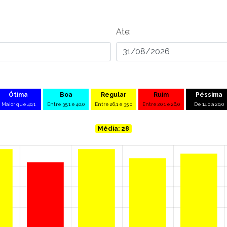
Ate:
Ótima
Boa
Regular
Ruim
Péssima
Maior que 40,1
Entre 35,1 e 40,0
Entre 26,1 e 35,0
Entre 20,1 e 26,0
De 14,0 a 20,0
Média: 28