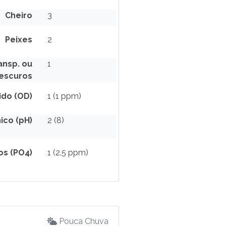
Cheiro
3
Peixes
2
nsp. ou
1
escuros
ido (OD)
1 (1 ppm)
ico (pH)
2 (8)
os (PO4)
1 (2.5 ppm)
Pouca Chuva